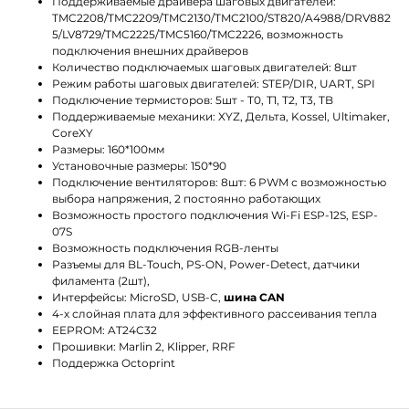
Поддерживаемые драйвера шаговых двигателей:
TMC2208/TMC2209/TMC2130/TMC2100/ST820/A4988/DRV882
5/LV8729/TMC2225/TMC5160/TMC2226, возможность
подключения внешних драйверов
Количество подключаемых шаговых двигателей: 8шт
Режим работы шаговых двигателей: STEP/DIR, UART, SPI
Подключение термисторов: 5шт - T0, T1, T2, T3, TB
Поддерживаемые механики: XYZ, Дельта, Kossel, Ultimaker,
CoreXY
Размеры: 160*100мм
Установочные размеры: 150*90
Подключение вентиляторов: 8шт: 6 PWM с возможностью
выбора напряжения, 2 постоянно работающих
Возможность простого подключения Wi-Fi ESP-12S, ESP-
07S
Возможность подключения RGB-ленты
Разъемы для BL-Touch, PS-ON, Power-Detect, датчики
филамента (2шт),
Интерфейсы: MicroSD, USB-C,
шина CAN
4-х слойная плата для эффективного рассеивания тепла
EEPROM: AT24C32
Прошивки: Marlin 2, Klipper, RRF
Поддержка Octoprint