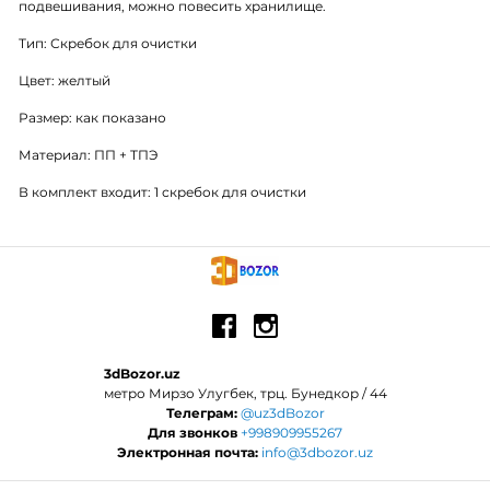
подвешивания, можно повесить хранилище.
Тип: Скребок для очистки
Цвет: желтый
Размер: как показано
Материал: ПП + ТПЭ
В комплект входит: 1 скребок для очистки
3dBozor.uz
метро Мирзо Улугбек, трц. Бунедкор / 44
Телеграм:
@uz3dBozor
Для звонков
+998909955267
Электронная почта:
info@3dbozor.uz