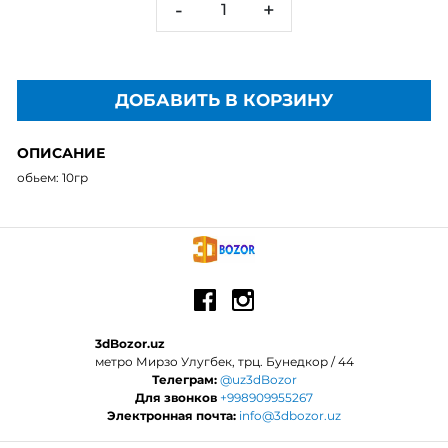
-
+
ДОБАВИТЬ В КОРЗИНУ
ОПИСАНИЕ
обьем: 10гр
3dBozor.uz
метро Мирзо Улугбек, трц. Бунедкор / 44
Телеграм:
@uz3dBozor
Для звонков
+998909955267
Электронная почта:
info@3dbozor.uz