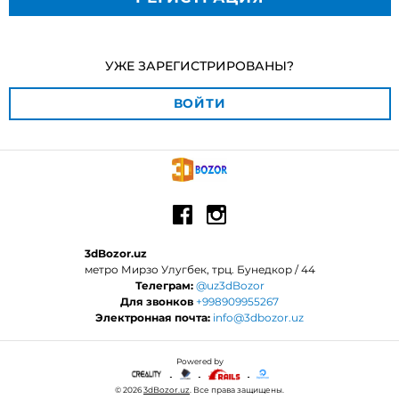
УЖЕ ЗАРЕГИСТРИРОВАНЫ?
ВОЙТИ
3dBozor.uz
метро Мирзо Улугбек, трц. Бунедкор / 44
Телеграм:
@uz3dBozor
Для звонков
+998909955267
Электронная почта:
info@3dbozor.uz
Powered by
© 2026
3dBozor.uz
. Все права защищены.