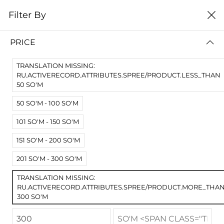
0
Filter By
Домой
3D принтеры
FDM
PRICE
FDM
TRANSLATION MISSING:
Filter By
Сортировать
RU.ACTIVERECORD.ATTRIBUTES.SPREE/PRODUCT.LESS_THAN
50 SO'M
50 SO'M - 100 SO'M
101 SO'M - 150 SO'M
151 SO'M - 200 SO'M
201 SO'M - 300 SO'M
TRANSLATION MISSING:
RU.ACTIVERECORD.ATTRIBUTES.SPREE/PRODUCT.MORE_THA
300 SO'M
3D принтер Creality Ender-3
3D принтер Creality Ender-3 PRO
запросить цену
запросить цену