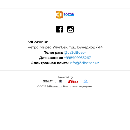
3dBozor.uz
метро Мирзо Улугбек, трц. Бунедкор / 44
Телеграм:
@uz3dBozor
Для звонков
+998909955267
Электронная почта:
info@3dbozor.uz
Powered by
© 2026
3dBozor.uz
. Все права защищены.