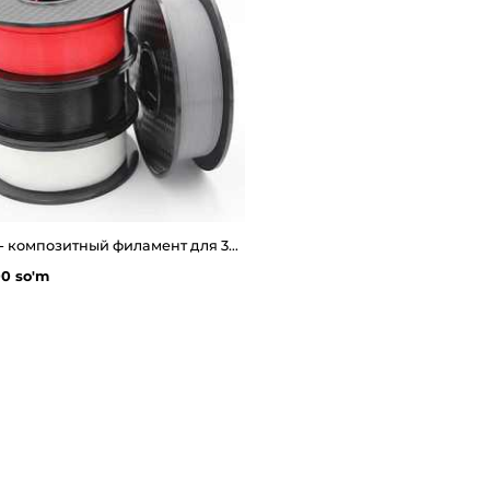
LESS_THAN
PLA-F - композитный филамент для 3д принтера 1.0 кг
00 so'm
.MORE_THAN