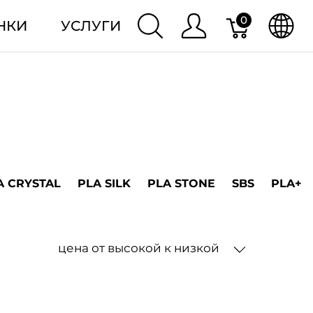
0
НКИ
УСЛУГИ
A CRYSTAL
PLA SILK
PLA STONE
SBS
PLA+
цена от высокой к низкой