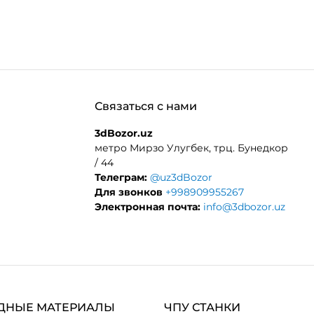
Связаться с нами
3dBozor.uz
метро Мирзо Улугбек, трц. Бунедкор
/ 44
Телеграм:
@uz3dBozor
Для звонков
+998909955267
Электронная почта:
info@3dbozor.uz
ДНЫЕ МАТЕРИАЛЫ
ЧПУ СТАНКИ