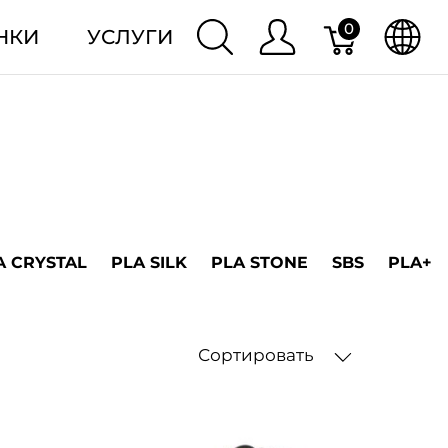
0
НКИ
УСЛУГИ
A CRYSTAL
PLA SILK
PLA STONE
SBS
PLA+
Сортировать