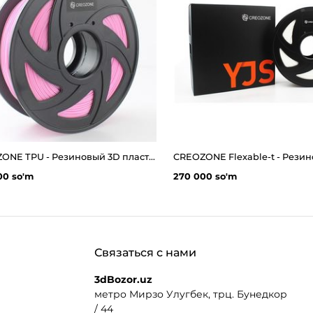
CREOZONE TPU - Резиновый 3D пластик филамент для 3д принтера. Наивысшего качества
00 so'm
270 000 so'm
Связаться с нами
3dBozor.uz
метро Мирзо Улугбек, трц. Бунедкор
/ 44