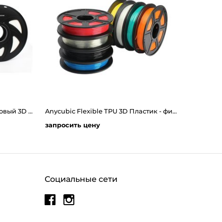
CREOZONE Flexable-t - Резиновый 3D пластик филамент для 3д принтера. Наивысшего качества
Anycubic Flexible TPU 3D Пластик - филамент 0.5 kg
запросить цену
Социальные сети