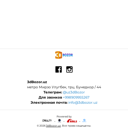
3dBozor.uz
метро Мирзо Улугбек, трц. Бунедкор / 44
Телеграм:
@uz3dBozor
Для звонков
+998909955267
Электронная почта:
info@3dbozor.uz
Powered by
© 2026
3dBozor.uz
. Все права защищены.