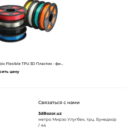
Anycubic Flexible TPU 3D Пластик - филамент 0.5 kg
сить цену
Связаться с нами
3dBozor.uz
метро Мирзо Улугбек, трц. Бунедкор
/ 44