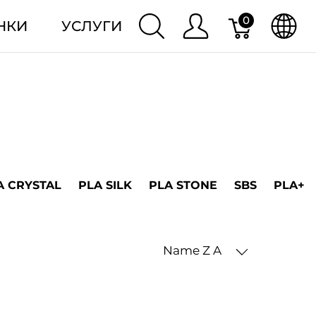
0
НКИ
УСЛУГИ
A CRYSTAL
PLA SILK
PLA STONE
SBS
PLA+
Name Z A