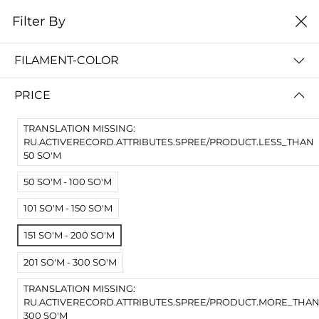
0
Filter By
Домой
Расходные материалы
Филаменты
PLA Crystal
FILAMENT-COLOR
PLA CRYSTAL
PRICE
цена от высокой к
Filter By
низкой
TRANSLATION MISSING:
No Results
RU.ACTIVERECORD.ATTRIBUTES.SPREE/PRODUCT.LESS_THAN
50 SO'M
Not Found Filters1
50 SO'M - 100 SO'M
Not Found Filters2
101 SO'M - 150 SO'M
151 SO'M - 200 SO'M
201 SO'M - 300 SO'M
TRANSLATION MISSING:
RU.ACTIVERECORD.ATTRIBUTES.SPREE/PRODUCT.MORE_THA
300 SO'M