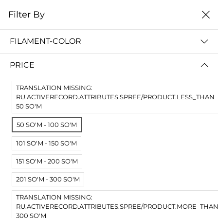
0
Filter By
Домой
Расходные материалы
Филаменты
PLA Crystal
FILAMENT-COLOR
PLA CRYSTAL
PRICE
цена от высокой к
Filter By
низкой
TRANSLATION MISSING:
No Results
RU.ACTIVERECORD.ATTRIBUTES.SPREE/PRODUCT.LESS_THAN
50 SO'M
Not Found Filters1
Not Found Filters2
50 SO'M - 100 SO'M
101 SO'M - 150 SO'M
151 SO'M - 200 SO'M
201 SO'M - 300 SO'M
TRANSLATION MISSING:
RU.ACTIVERECORD.ATTRIBUTES.SPREE/PRODUCT.MORE_THA
300 SO'M