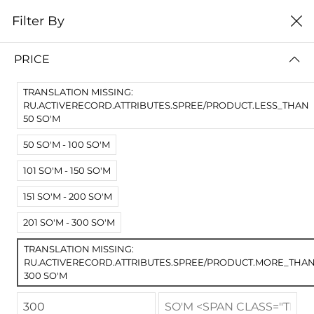
0
Filter By
Домой
Расходные материалы
Филаменты
PLA SILK
PRICE
PLA SILK
TRANSLATION MISSING:
цена от высокой к
Filter By
RU.ACTIVERECORD.ATTRIBUTES.SPREE/PRODUCT.LESS_THAN
низкой
50 SO'M
50 SO'M - 100 SO'M
101 SO'M - 150 SO'M
151 SO'M - 200 SO'M
201 SO'M - 300 SO'M
TRANSLATION MISSING:
RU.ACTIVERECORD.ATTRIBUTES.SPREE/PRODUCT.MORE_THA
300 SO'M
PLA SILK SILVER 3d пластик
SILK PLA White 3д пластик для печати на 3д принтере блестящий белый жемчуг
запросить цену
запросить цену