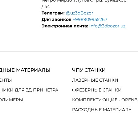
метро Мирзо Улугбек, трц. Бунедкор
/ 44
Телеграм:
@uz3dBozor
Для звонков
+998909955267
Электронная почта:
info@3dbozor.uz
ДНЫЕ МАТЕРИАЛЫ
ЧПУ СТАНКИ
ЕНТЫ
ЛАЗЕРНЫЕ СТАНКИ
НИКИ ДЛЯ 3Д ПРИНЕТРА
ФРЕЗЕРНЫЕ СТАНКИ
ОЛИМЕРЫ
КОМПЛЕКТУЮЩИЕ - OPENB
РАСХОДНЫЕ МАТЕРИАЛЫ