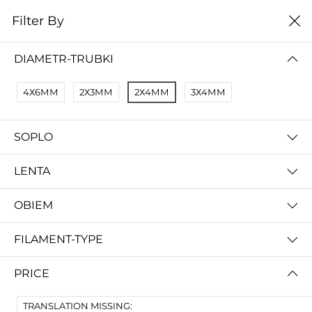
0
Filter By
Домой
Расходные материалы
Расходники
DIAMETR-TRUBKI
РАСХОДНИКИ
4Х6ММ
2Х3ММ
2Х4ММ
3Х4ММ
цена от высокой к
Filter By
низкой
SOPLO
No Results
Not Found Filters1
LENTA
Not Found Filters2
OBIEM
FILAMENT-TYPE
PRICE
TRANSLATION MISSING: