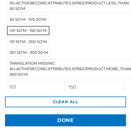
RU.ACTIVERECORD.ATTRIBUTES.SPREE/PRODUCT.LESS_THAN
50 SO'M
50 SO'M - 100 SO'M
101 SO'M - 150 SO'M
151 SO'M - 200 SO'M
201 SO'M - 300 SO'M
TRANSLATION MISSING:
RU.ACTIVERECORD.ATTRIBUTES.SPREE/PRODUCT.MORE_THA
300 SO'M
3dBozor.uz
метро Мирзо Улугбек, трц. Бунедкор / 44
Телеграм:
@uz3dBozor
Для звонков
+998909955267
CLEAR ALL
Электронная почта:
info@3dbozor.uz
DONE
Powered by
© 2026
3dBozor.uz
. Все права защищены.