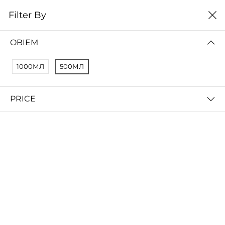
0
Filter By
Домой
Расходные материалы
Растворители
OBIEM
РАСТВОРИТЕЛИ
1000МЛ
500МЛ
Filter By
Сортировать
PRICE
Дихлорметан - Растворитель PLA, ABS, HIPS, SBS, PETG 3d пластиков 0.5л.(665гр)
100 000 so'm