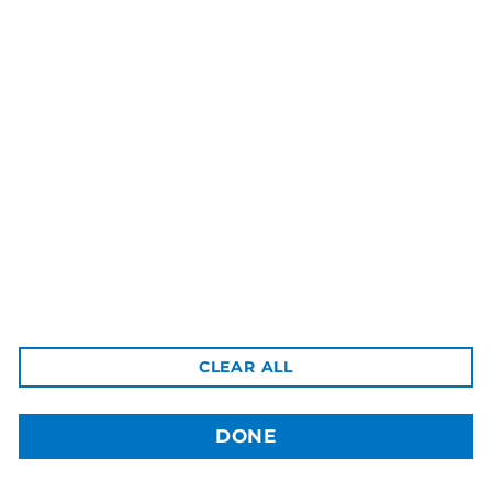
3dBozor.uz
метро Мирзо Улугбек, трц. Бунедкор / 44
Телеграм:
@uz3dBozor
Для звонков
+998909955267
Электронная почта:
info@3dbozor.uz
Powered by
© 2026
3dBozor.uz
. Все права защищены.
CLEAR ALL
DONE