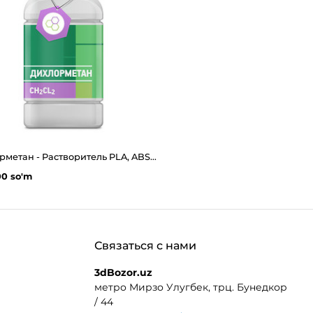
Дихлорметан - Растворитель PLA, ABS, HIPS, SBS, PETG 3d пластиков 0.5л.(665гр)
00 so'm
Связаться с нами
3dBozor.uz
метро Мирзо Улугбек, трц. Бунедкор
/ 44