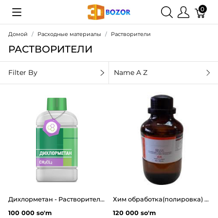
0
Домой
Расходные материалы
Растворители
РАСТВОРИТЕЛИ
Filter By
Name A Z
Дихлорметан - Растворитель PLA, ABS, HIPS, SBS, PETG 3d пластиков 0.5л.(665гр)
Хим обработка(полировка) PLA пластика
100 000 so'm
120 000 so'm