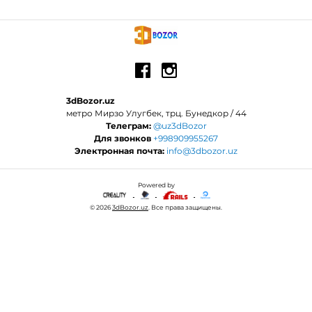
3dBozor.uz
метро Мирзо Улугбек, трц. Бунедкор / 44
Телеграм:
@uz3dBozor
Для звонков
+998909955267
Электронная почта:
info@3dbozor.uz
Powered by
© 2026
3dBozor.uz
. Все права защищены.