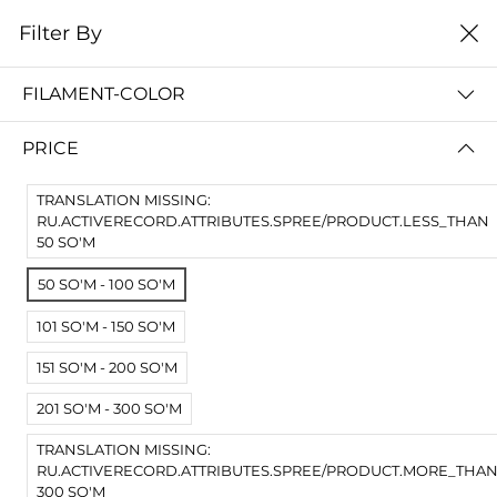
0
Filter By
Домой
Расходные материалы
Смолы для SLA DLP LCD
FILAMENT-COLOR
СМОЛЫ ДЛЯ SLA DLP LCD
PRICE
Filter By
Сортировать
TRANSLATION MISSING:
No Results
RU.ACTIVERECORD.ATTRIBUTES.SPREE/PRODUCT.LESS_THAN
50 SO'M
Not Found Filters1
Not Found Filters2
50 SO'M - 100 SO'M
101 SO'M - 150 SO'M
151 SO'M - 200 SO'M
201 SO'M - 300 SO'M
TRANSLATION MISSING:
RU.ACTIVERECORD.ATTRIBUTES.SPREE/PRODUCT.MORE_THA
300 SO'M