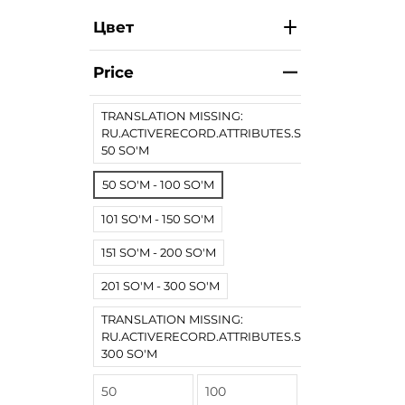
Цвет
Price
TRANSLATION MISSING:
RU.ACTIVERECORD.ATTRIBUTES.SPREE/PRODUCT.
50 SO'M
50 SO'M - 100 SO'M
101 SO'M - 150 SO'M
151 SO'M - 200 SO'M
201 SO'M - 300 SO'M
TRANSLATION MISSING:
RU.ACTIVERECORD.ATTRIBUTES.SPREE/PRODUCT
300 SO'M