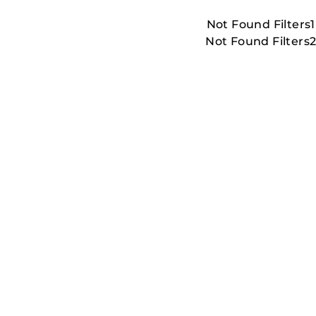
Not Found Filters1
Not Found Filters
LESS_THAN
.MORE_THAN