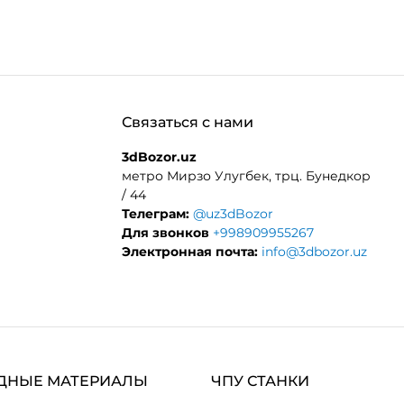
Связаться с нами
3dBozor.uz
метро Мирзо Улугбек, трц. Бунедкор
/ 44
Телеграм:
@uz3dBozor
Для звонков
+998909955267
Электронная почта:
info@3dbozor.uz
ДНЫЕ МАТЕРИАЛЫ
ЧПУ СТАНКИ