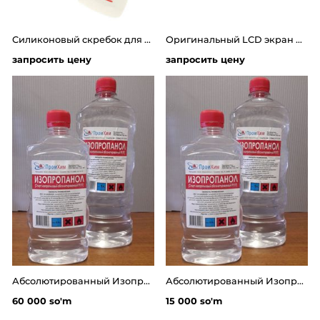
Силиконовый скребок для очистки ванночки фотополимерных 3д принтеров
Оригинальный LCD экран для фотополимерного 3D принтера Anycubic Photon S / Photon
запросить цену
запросить цену
Абсолютированный Изопропиловый спирт - пропанол(чистота не мение 99.8%)
Абсолютированный Изопропиловый спирт -100мл изопропанол 99.8%
60 000 so'm
15 000 so'm