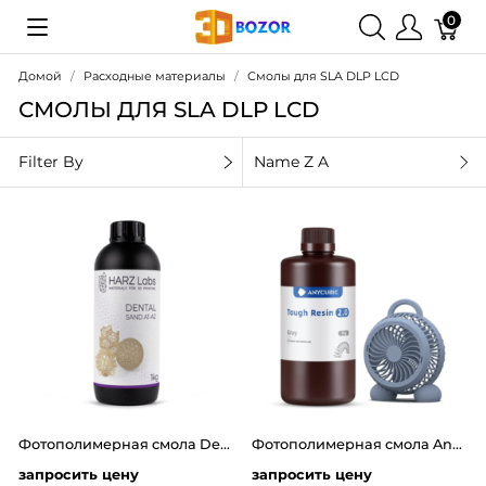
0
Домой
Расходные материалы
Смолы для SLA DLP LCD
СМОЛЫ ДЛЯ SLA DLP LCD
Filter By
Name Z A
Фотополимерная смола Dental Sand LCD/DLP 1л от компании HARZ Labs
Фотополимерная смола Anycubic Flexible Tough Resin 2.0 (1 кг)
запросить цену
запросить цену