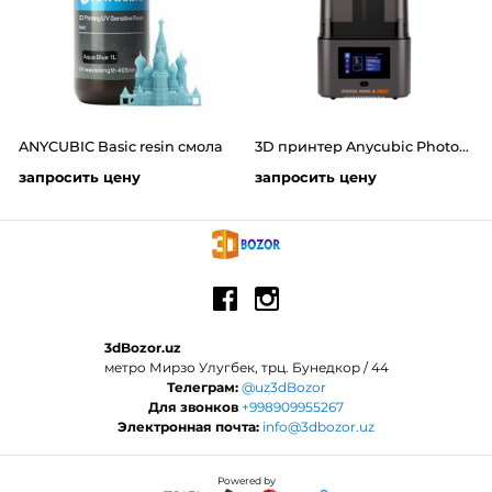
ANYCUBIC Basic resin смола
3D принтер Anycubic Photon Mono 4 Ultra
запросить цену
запросить цену
3dBozor.uz
метро Мирзо Улугбек, трц. Бунедкор / 44
Телеграм:
@uz3dBozor
Для звонков
+998909955267
Электронная почта:
info@3dbozor.uz
Powered by