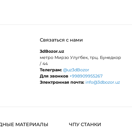
Связаться с нами
3dBozor.uz
метро Мирзо Улугбек, трц. Бунедкор
/ 44
Телеграм:
@uz3dBozor
Для звонков
+998909955267
Электронная почта:
info@3dbozor.uz
ДНЫЕ МАТЕРИАЛЫ
ЧПУ СТАНКИ