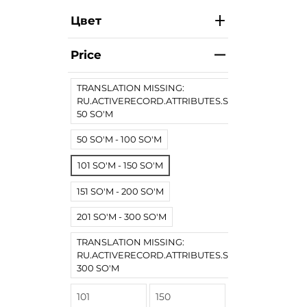
Цвет
Price
TRANSLATION MISSING:
RU.ACTIVERECORD.ATTRIBUTES.SPREE/PRODUCT.
50 SO'M
50 SO'M - 100 SO'M
101 SO'M - 150 SO'M
151 SO'M - 200 SO'M
201 SO'M - 300 SO'M
TRANSLATION MISSING:
RU.ACTIVERECORD.ATTRIBUTES.SPREE/PRODUCT
300 SO'M