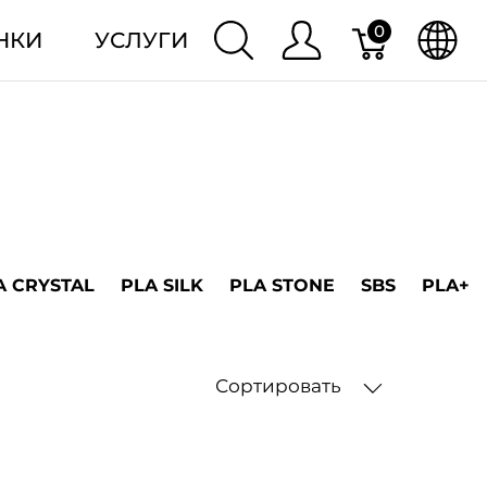
0
НКИ
УСЛУГИ
A CRYSTAL
PLA SILK
PLA STONE
SBS
PLA+
Сортировать