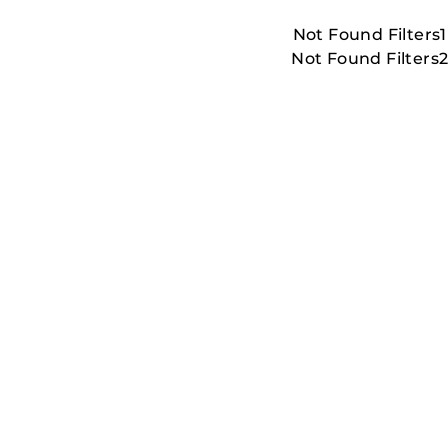
Not Found Filters1
Not Found Filters
LESS_THAN
.MORE_THAN