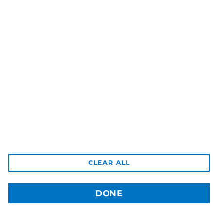
3dBozor.uz
метро Мирзо Улугбек, трц. Бунедкор / 44
Телеграм:
@uz3dBozor
Для звонков
+998909955267
Электронная почта:
info@3dbozor.uz
Powered by
© 2026
3dBozor.uz
. Все права защищены.
CLEAR ALL
DONE