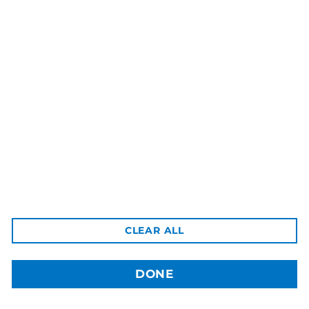
3dBozor.uz
метро Мирзо Улугбек, трц. Бунедкор / 44
Телеграм:
@uz3dBozor
Для звонков
+998909955267
Электронная почта:
info@3dbozor.uz
Powered by
© 2026
3dBozor.uz
. Все права защищены.
CLEAR ALL
DONE