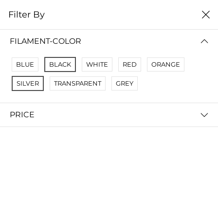
0
Filter By
Домой
Расходные материалы
Смолы для SLA DLP LCD
FILAMENT-COLOR
СМОЛЫ ДЛЯ SLA DLP LCD
BLUE
BLACK
WHITE
RED
ORANGE
Filter By
Сортировать
SILVER
TRANSPARENT
GREY
PRICE
ANYCUBIC Basic resin смола
Фотополимерная смола Anycubic ABS-Like Pro 2 (1 кг)
запросить цену
запросить цену