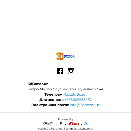
3dBozor.uz
метро Мирзо Улугбек, трц. Бунедкор / 44
Телеграм:
@uz3dBozor
Для звонков
+998909955267
Электронная почта:
info@3dbozor.uz
Powered by
© 2026
3dBozor.uz
. Все права защищены.