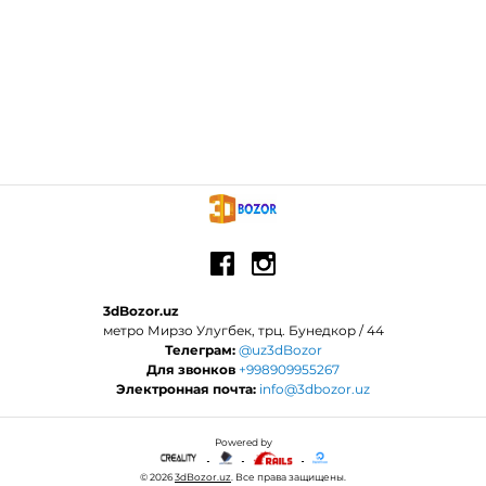
3dBozor.uz
метро Мирзо Улугбек, трц. Бунедкор / 44
Телеграм:
@uz3dBozor
Для звонков
+998909955267
Электронная почта:
info@3dbozor.uz
Powered by
© 2026
3dBozor.uz
. Все права защищены.