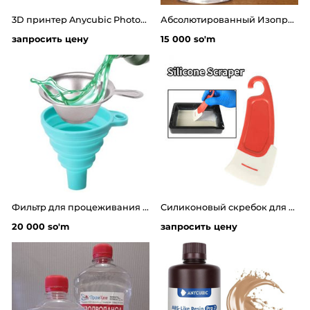
3D принтер Anycubic Photon Mono 4 Ultra
Абсолютированный Изопропиловый спирт -100мл изопропанол 99.8%
запросить цену
15 000 so'm
Фильтр для процеживания фотополимерной смолы
Силиконовый скребок для очистки ванночки фотополимерных 3д принтеров
20 000 so'm
запросить цену