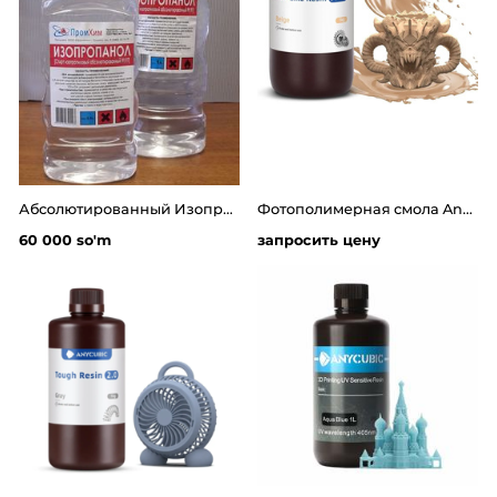
Абсолютированный Изопропиловый спирт - пропанол(чистота не мение 99.8%)
Фотополимерная смола Anycubic ABS-Like Pro 2 (1 кг)
60 000 so'm
запросить цену