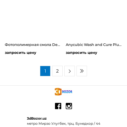
Фотополимерная смола Dental Sand LCD/DLP 1л от компании HARZ Labs
Anycubic Wash and Cure Plus - УФ-камера и мойка
запросить цену
запросить цену
1
2
3dBozor.uz
метро Мирзо Улугбек, трц. Бунедкор / 44