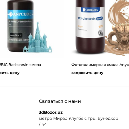
IC Basic resin смола
сить цену
запросить цену
Связаться с нами
3dBozor.uz
метро Мирзо Улугбек, трц. Бунедкор
/ 44