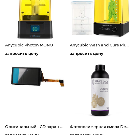
Anycubic Photon MONO
Anycubic Wash and Cure Plus - УФ-камера и мойка
запросить цену
запросить цену
Оригинальный LCD экран для фотополимерного 3D принтера Anycubic Photon S / Photon
Фотополимерная смола Dental Sand LCD/DLP 1л от компании HARZ Labs