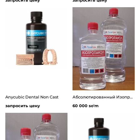
запросить цену
запросить цену
Anycubic Dental Non Cast
Абсолютированный Изопропиловый спирт - пропанол(чистота не мение 99.8%)
запросить цену
60 000 so'm